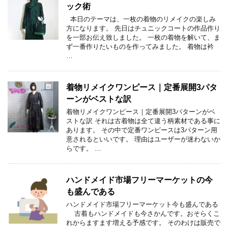
ック術
本日のテーマは、一枚の着物のリメイクの楽しみ
方になります。 先日はチュニックコートの作品作り
を一部お伝え致しました。 一枚の着物を解いて、ま
ず一番作りたいものを作ってみました。 着物は衿
…
着物リメイクワンピース｜定番展開3パタ
ーンがベストな訳
着物リメイクワンピース｜定番展開3パターンがベ
ストな訳 それは古着物は全て違う柄素材である事に
あります。 その中で定番ワンピースは3パターン用
意されるといいです。 理由はユーザーが迷わないか
らです。 …
ハンドメイド市場フリーマーケットの今
も盛んである
ハンドメイド市場フリーマーケット今も盛んである
古着もハンドメイドも今さかんです。おそらくこ
れからますます増える予感です。 そのわけは販売で