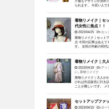
ク服もデザインが決めて
られます。 今若い人で
着物リメイク｜セッ
代女性に焦点！！
2023/04/25
-
セッ
着物リメイク｜セットア
点 今回の記事はあえて
す。 女性の年齢の60代
着物リメイク｜大
2023/04/19
-
アッ
い
,
着物リメイク
着物リメイク｜大人かわ
ければ作品販売に行き詰
ことが難しいです。 メ
セットアップファ
2023/04/15
-
ター