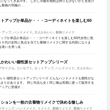
になってきあｍす。 しかし洋服生地程は拘りも少ないかと見受け
も着物の羽織の …
トアップか単品か・・・コーディネイトを楽しむ60
トアップ
,
ハンドメイド
,
大人かわいい
,
着物リメイク
ップか単品か単品か・・・コーディネイトを楽しむ60代女性に焦
６０代の女性に焦点を当てた着物リメイクに関する内容になりま
は老いを突っ走 …
人かわいい個性派セットアップシリーズ
プサイクル
,
コンセプト
,
セットアップ
,
ハンドメイド
,
大人かわい
いい個性派セットアップシリーズ どんなハンドメイドも個性がな
まりがあります。 同じ作品も全く同じ物は長期に渡って販売する
ディアに登場す …
ッションを一枚の古着物リメイクで決める愉しみ
ゲティング
,
ハンドメイド
,
リメイク
,
着物リメイク
,
着物リメイク