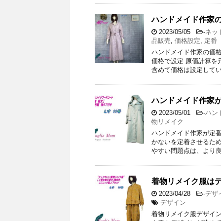
ハンドメイド作家
2023/05/05
-
ネッ
品販売
,
価格設定
,
定番
ハンドメイド作家の価格
価格で設定 原価計算を
含めて価格は設定してい
ハンドメイド作家が
2023/05/01
-
ハン
物リメイク
ハンドメイド作家が定番
かないを定着させるため
やすい問題点は、より良
着物リメイク服は
2023/04/28
-
デザ
デザイン
着物リメイク服デザイン