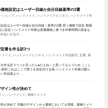
の価格設定はユーザー目線か自分目線基準の3選
トショップ
,
ハンドメイド
,
ハンドメイドビジネス
,
ハンドメイド作
設定はユーザー目線か自分目線｜基準の3選 思う価格で設定 相場
元に設定 ハンドメイド作家は原価価格に基づき作業時間の賃金も
かないとなり …
定番を作る訳3つ
ドメイド
,
ハンドメイドビジネス
,
ハンドメイド作品販売
,
定番
,
着
を作る訳３つ ○と言ったら●だよね～と思ってもらうため ここし
 絶対これはここで買うを決定付ける為 ハンドメイド作家の陥り
い作品派より …
デザイン性が決めて
イン
,
ハンドメイド
,
着物リメイク
性が決めて 洋服のデザインから素材においても同様、着物リメイ