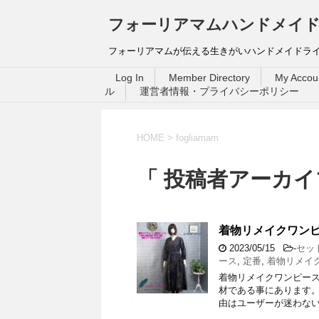
フォーリアマムハンドメイ
フォーリアマムが伝える生きがいハンドメイドラ
Log In
Member Directory
My Accou
ル
運営者情報・プライバシーポリシー
HOME
>
fogliamam
「 投稿者アーカイブ：
着物リメイクワン
2023/05/15
-
セッ
ース
,
定番
,
着物リメイ
着物リメイクワンピース
材である事にあります。
由はユーザーが迷わない