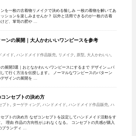
ンを一枚の古着物リメイクで決める愉しみ 一枚の着物を解いてあ
ッションを楽しみませんか？ 以外と活用できるのが一枚の古着
けど、箪笥の肥や …
ターンの展開｜大人かわいいワンピースを参考
ドメイド
,
ハンドメイド作品販売
,
リメイク
,
原型
,
大人かわいい
,
の展開3選｜おとなかわいいワンピースにするまで デザイン→パ
して行く方法を伝授します。 ノーマルなワンピースのパターン
デザインの展開を …
のコンセプトの決め方
セプト
,
ターゲティング
,
ハンドメイド
,
ハンドメイド作品販売
,
ハ
セプトの決め方 なぜコンセプトを設定してハンドメイド活動をす
。 理由 作品の方向性がぶれなくなる。 コンセプトの共感が購入
のブランディ …