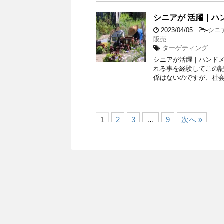
シニアが 活躍｜ハ
2023/04/05
-
シニ
販売
ターゲティング
シニアが活躍｜ハンドメ
れる事を経験してこの記
係はないのですが、社会
1
2
3
…
9
次へ »