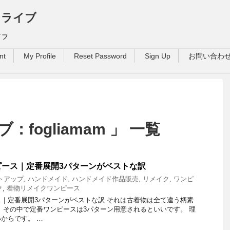
ドライブ
イフ
nt
My Profile
Reset Password
Sign Up
お問い合わ
fogliamam 」 一覧
ピース｜定番展開3パターンがベストな訳
トアップ
,
ハンドメイド
,
ハンドメイド作品販売
,
リメイク
,
ワンピ
ク
,
着物リメイクワンピース
｜定番展開3パターンがベストな訳 それは古着物は全て違う柄素
 その中で定番ワンピースは3パターン用意されるといいです。 理
からです。 …